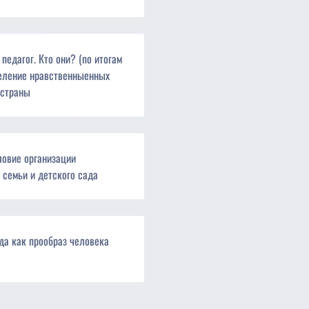
едагог. Кто они? (по итогам
еление нравственныенных
 страны
ловие организации
 семьи и детского сада
да как прообраз человека