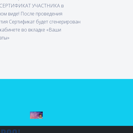
ь СЕРТИФИКАТ УЧАСТНИКА в
ном виде! После проведения
тия Сертификат будет сгенерирован
кабинете во вкладке «Ваши
аты»
РОО!