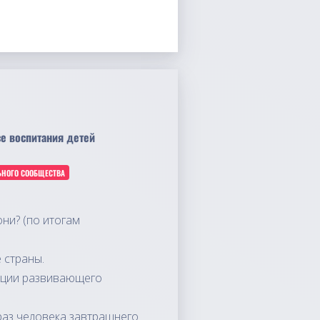
се воспитания детей
ЬНОГО СООБЩЕСТВА
ни? (по итогам
 страны.
зации развивающего
раз человека завтрашнего