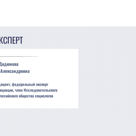
КСПЕРТ
Дядюнова
Александровна
доцент, федеральный эксперт
оциации, член Исследовательского
Российского общества социологов