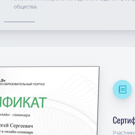
общества.
_________________
Сертиф
Участник